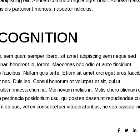
 adipiscing elit. Aenean commodo ligula eget dolor. Aenean mas
dis parturient montes, nascetur ridiculus.
COGNITION
, sem quam semper libero, sit amet adipiscing sem neque sed
nar, hendrerit id, lorem. Maecenas nec odio et ante tincidunt
 faucibus. Nullam quis ante. Etiam sit amet orci eget eros fauci
et nec. Duis leo. Consul bonorum ot volutpat et sit, qui ut
ullam mnesarchum id. Mei novum melius in. Malis choro alienum 
 pertinacia posidonium usu, qui postea deserunt repudiandae cu
 ea quo, vel ex consectetuer vituperatoribus, no sea causae iri