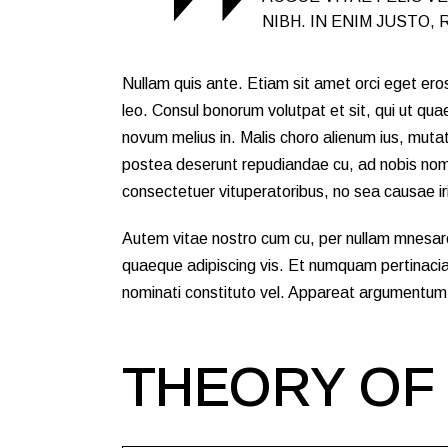
NIBH. IN ENIM JUSTO,
Nullam quis ante. Etiam sit amet orci eget eros 
leo. Consul bonorum volutpat et sit, qui ut q
novum melius in. Malis choro alienum ius, muta
postea deserunt repudiandae cu, ad nobis nom
consectetuer vituperatoribus, no sea causae i
Autem vitae nostro cum cu, per nullam mnesarc
quaeque adipiscing vis. Et numquam pertinacia
nominati constituto vel. Appareat argumentum e
THEORY OF