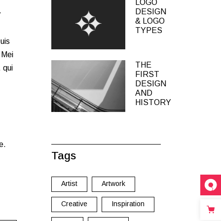
LOGO
.
DESIGN
& LOGO
TYPES
uis
 Mei
THE
 qui
FIRST
DESIGN
AND
HISTORY
e.
Tags
Artist
Artwork
Creative
Inspiration