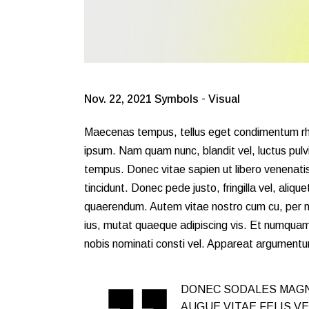
-
Nov. 22, 2021
Symbols
Visual
Maecenas tempus, tellus eget condimentum rh
ipsum. Nam quam nunc, blandit vel, luctus pulvi
tempus. Donec vitae sapien ut libero venenatis
tincidunt. Donec pede justo, fringilla vel, aliqu
quaerendum. Autem vitae nostro cum cu, per n
ius, mutat quaeque adipiscing vis. Et numquam
nobis nominati consti vel. Appareat argumentum
DONEC SODALES MAGN
AUGUE VITAE FELIS V