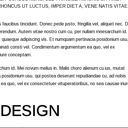
 RHONCUS UT LUCTUS, IMPER DIET A, VENE NATIS VITAE
faucibus tincidunt. Donec pede justo, fringilla vel, aliquet nec. D
uaerendum. Autem vitae nostro cum cu, per nullam mnesarchum id.
t quaeque adipiscing vis. Et numquam pertinacia posidonium usu,
inati consti vel. Condimentum argumentum ea quo, vel ex
riure conceptam.
hum id. Mei novum melius in. Malis choro alienum cu ius, mutat
 posidonium usu, qui postea deserunt repudiandae cu, ad nobis
a quo, vel ex consectetuer vituperatoribus, no sea causae iriur
 DESIGN