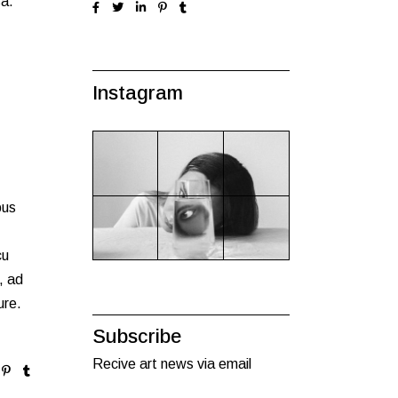
sa.
Instagram
bus
cu
, ad
ure.
Subscribe
Recive art news via email