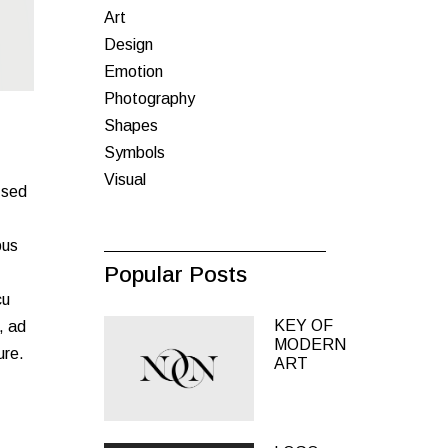
Art
Design
inks
Emotion
Photography
Shapes
Symbols
Visual
 sed
bus
Popular Posts
cu
KEY OF
, ad
MODERN
ure.
ART