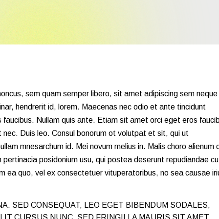
Landing
Alternating Portfolio
Interactive Project L
Metro Portfolio
Landing
oncus, sem quam semper libero, sit amet adipiscing sem neque
nar, hendrerit id, lorem. Maecenas nec odio et ante tincidunt
 faucibus. Nullam quis ante. Etiam sit amet orci eget eros fauci
et nec. Duis leo. Consul bonorum ot volutpat et sit, qui ut
ullam mnesarchum id. Mei novum melius in. Malis choro alienum 
 pertinacia posidonium usu, qui postea deserunt repudiandae cu
 ea quo, vel ex consectetuer vituperatoribus, no sea causae iri
A. SED CONSEQUAT, LEO EGET BIBENDUM SODALES,
ELIT CURSUS NUNC. SED FRINGILLA MAURIS SIT AMET