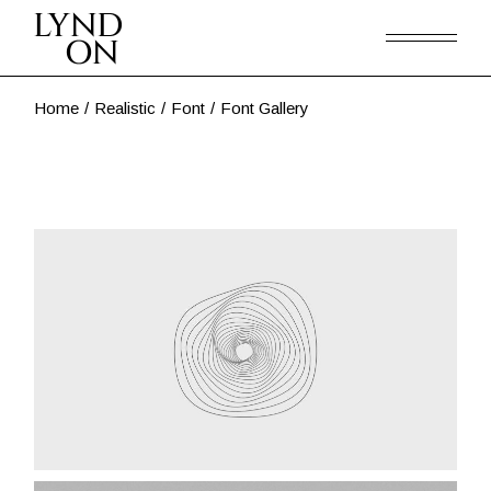
Skip
to
the
content
Home
Realistic
Font
Font Gallery