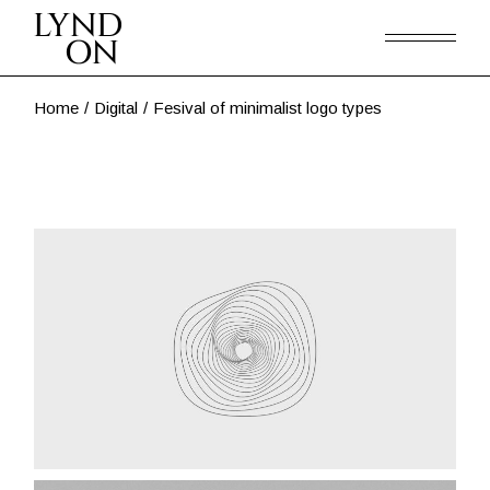
Skip
to
the
content
Home
Digital
Fesival of minimalist logo types