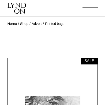
Skip
to
the
content
Home
Shop
Advert
Printed bags
SALE