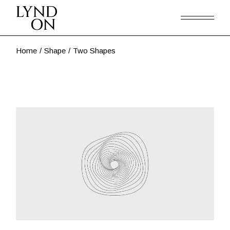
Skip
to
the
content
Home
Shape
Two Shapes